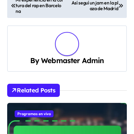
Así seguí un jam en la pl
tura del rap en Barcelo
o
aza de Madrid
na
s
t
n
a
By
Webmaster Admin
v
i
Related Posts
g
a
Programas en vivo
t
i