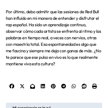
Por último, debo admitir que las sesiones de Red Bull
han influido en mi manera de entender y disfrutar el
rap español. Ha sido un aprendizaje continuo,
observar cómo cada artista se enfrenta al ritmo y las
palabras en tiempo real, a veces con nervios, otras
con maestría total. Esa espontaneidad es algo que
me fascina y siempre me deja con ganas de más. ¿No
te parece que ese pulso en vivo es lo que realmente
mantiene viva esta cultura?
P
Mi experiencia en la cul