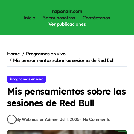
raponair.com
Inicio
Sobre nosotros
Contáctanos
Ver publicaciones
Skip
to
content
Home
Programas en vivo
Mis pensamientos sobre las sesiones de Red Bull
Programas en vivo
Mis pensamientos sobre las
sesiones de Red Bull
By Webmaster Admin
Jul 1, 2025
No Comments