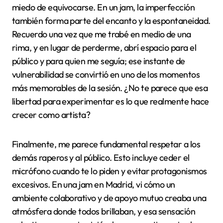
Consejos para participar
en un jam
Para mí, uno de los consejos más valiosos al participar
en un jam es escuchar primero. No se trata solo de
esperar tu turno, sino de captar la energía y el estilo
de quienes ya están improvisando. ¿Has notado cómo
al hacerlo, luego tus rimas fluyen con más naturalidad
y conexión con el momento? Eso me ha pasado más
de una vez; entender el ambiente hace que tu
participación sea mucho más auténtica.
Otro aspecto que siempre recomiendo es no tener
miedo de equivocarse. En un jam, la imperfección