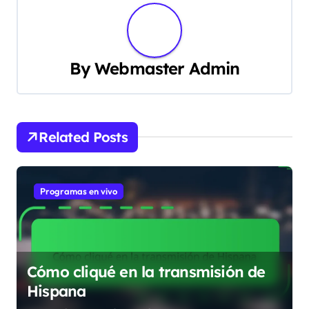
uno de los mayores logros de esta cultura urbana.
Además, el rap en Madrid actúa como un puente
entre generaciones y estilos, enriqueciendo la vida
cultural de la ciudad. Recuerdo una jam en la que
veteranos y novatos compartían micrófono,
transmitiendo historias desde lo más profundo de sus
experiencias. Esa interacción espontánea es una
muestra clara de cómo el rap sigue siendo un lenguaje
vivo, que se reinventa y se expande gracias a la
energía de la ciudad misma. ¿No te parece
maravilloso que esta expresión artística crezca junto
a Madrid?