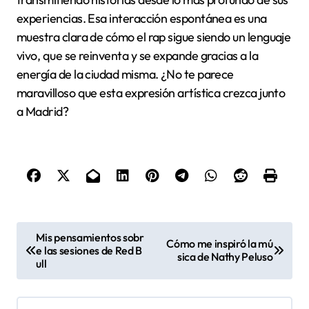
transformando sus plazas y calles en escenarios
donde la juventud encuentra voz. A mí me parece
fascinante cómo este género no solo entretiene, sino
que también canaliza las preocupaciones sociales y
las realidades cotidianas de la ciudad, creando un
diálogo directo con la comunidad. ¿No crees que esa
conexión entre música y espacio público es lo que
hace que el rap tenga un impacto tan genuino?
He visto personalmente cómo los ritmos y las letras
del rap van más allá del arte y se convierten en
motores de cambio social. En barrios donde la
diversidad y los retos conviven día a día, el rap ofrece
una narrativa propia que fortalece la identidad local y
genera un sentido de pertenencia difícil de igualar.
Esa fuerza para unir y movilizar me parece, sin duda,