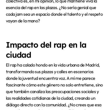
también forma parte del encanto y la espontaneidad.
Recuerdo una vez que me trabé en medio de una
rima, y en lugar de perderme, abrí espacio para el
público y para quien me seguía; ese instante de
vulnerabilidad se convirtió en uno de los momentos
más memorables de la sesión. ¿No te parece que esa
libertad para experimentar es lo que realmente hace
crecer como artista?
Finalmente, me parece fundamental respetar a los
demás raperos y al público. Esto incluye ceder el
micrófono cuando te lo piden y evitar protagonismos
excesivos. En una jam en Madrid, vi cómo un
ambiente colaborativo y de apoyo mutuo creaba una
atmósfera donde todos brillaban, y esa sensación
colectiva es, en mi opinión, lo que mantiene viva la