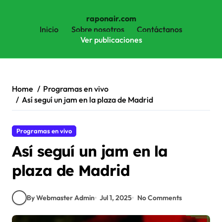
raponair.com
Inicio
Sobre nosotros
Contáctanos
Ver publicaciones
Skip
to
content
Home
Programas en vivo
Así seguí un jam en la plaza de Madrid
Programas en vivo
Así seguí un jam en la
plaza de Madrid
By Webmaster Admin
Jul 1, 2025
No Comments