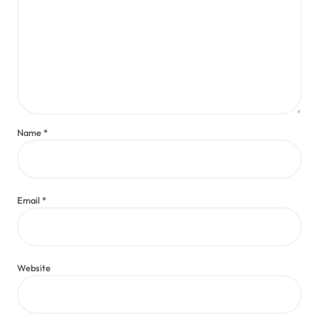
Cómo disfruté del DJ set de Ayax
Webmaster Admin
Jul 30, 2025
Programas en vivo
Cómo conecté con otros fanáticos
en Instagram
Webmaster Admin
Jul 23, 2025