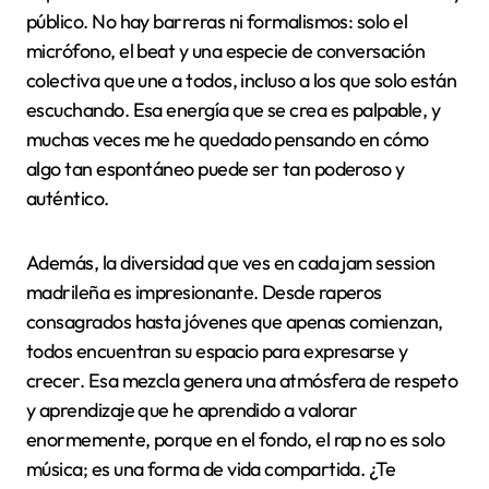
ritmo de versos improvisados; sentí que estaba
entrando en un ritual donde cada palabra tenía peso
y cada pausa, un significado. ¿No te pasa que en esos
momentos el tiempo parece detenerse y solo importa
el lenguaje crudo de las emociones?
Lo que más me llama la atención en estas
experiencias es la conexión inmediata entre artistas y
público. No hay barreras ni formalismos: solo el
micrófono, el beat y una especie de conversación
colectiva que une a todos, incluso a los que solo están
escuchando. Esa energía que se crea es palpable, y
muchas veces me he quedado pensando en cómo
algo tan espontáneo puede ser tan poderoso y
auténtico.