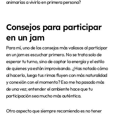
Además, la diversidad que ves en cada jam session
madrileña es impresionante. Desde raperos
consagrados hasta jóvenes que apenas comienzan,
todos encuentran su espacio para expresarse y
crecer. Esa mezcla genera una atmósfera de respeto
y aprendizaje que he aprendido a valorar
enormemente, porque en el fondo, el rap no es solo
música; es una forma de vida compartida. ¿Te
animarías a vivirlo en primera persona?