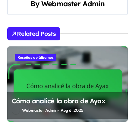
By
Webmaster Admin
a
v
i
Related Posts
g
a
Reseñas de álbumes
t
i
o
Cómo analicé la obra de Ayax
n
Webmaster Admin
Aug 6, 2025