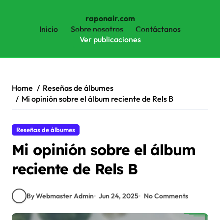
raponair.com
Inicio
Sobre nosotros
Contáctanos
Ver publicaciones
Skip
to
content
Home
Reseñas de álbumes
Mi opinión sobre el álbum reciente de Rels B
Reseñas de álbumes
Mi opinión sobre el álbum
reciente de Rels B
By Webmaster Admin
Jun 24, 2025
No Comments