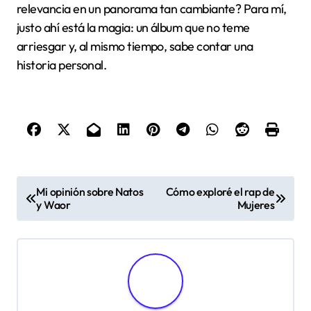
relevancia en un panorama tan cambiante? Para mí,
justo ahí está la magia: un álbum que no teme
arriesgar y, al mismo tiempo, sabe contar una
historia personal.
P
Mi opinión sobre Natos
Cómo exploré el rap de
y Waor
Mujeres
o
s
t
n