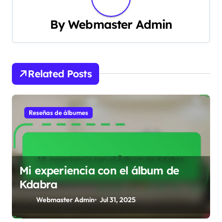
n
By
Webmaster Admin
a
v
i
Related Posts
g
a
Reseñas de álbumes
t
i
Mi experiencia con el álbum de
o
Kdabra
n
Webmaster Admin
Jul 31, 2025