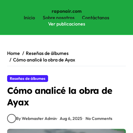
raponair.com
Inicio
Sobre nosotros
Contáctanos
Ver publicaciones
Skip
to
content
Home
Reseñas de álbumes
Cómo analicé la obra de Ayax
Reseñas de álbumes
Cómo analicé la obra de
Ayax
By Webmaster Admin
Aug 6, 2025
No Comments