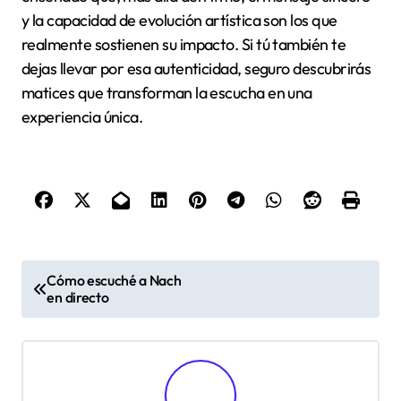
y la capacidad de evolución artística son los que
realmente sostienen su impacto. Si tú también te
dejas llevar por esa autenticidad, seguro descubrirás
matices que transforman la escucha en una
experiencia única.
P
Cómo escuché a Nach
en directo
o
s
t