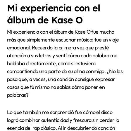
momentos me hacen sentir más conectado no solo
con la música, sino también con la cultura que la
rodea.
Por último, si tienes la oportunidad, prueba a
escuchar el álbum en diferentes horarios o emisoras
locales. Descubrí que algunas radios comunitarias
ponen versiones o entrevistas exclusivas de Kase.O
que no encuentras en otros lugares. Esa variedad me
ayuda a disfrutar cada vez el disco desde otra
perspectiva y profundizar en su mensaje. ¿No es
genial cómo la radio puede transformar la forma en
que escuchamos un álbum?
Mi experiencia con el