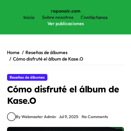
raponair.com
Inicio
Sobre nosotros
Contáctanos
Ver publicaciones
Skip
to
content
Home
Reseñas de álbumes
Cómo disfruté el álbum de Kase.O
Reseñas de álbumes
Cómo disfruté el álbum de
Kase.O
By Webmaster Admin
Jul 9, 2025
No Comments