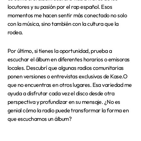
en la radio
Escuchar el álbum de Kase.O en la radio es una
experiencia que recomiendo totalmente.
Personalmente, suelo buscar emisoras especializadas
en rap urbano, como Radio 3 o Los 40 Urban, que
suelen programar sus temas con frecuencia. ¿No te
ha pasado que, al sintonizar una radio que no
esperabas, de repente escuchas una canción y te
atrapa completamente? Eso me pasó la primera vez
que escuché el álbum en directo, sin planearlo.
Además, muchas emisoras ofrecen programas
dedicados donde comentan cada tema y la historia
detrás, lo cual enriquece mucho la escucha. Para mí,
es como si el álbum cobrara vida a través de los
locutores y su pasión por el rap español. Esos