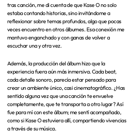
álbum de Kase O
Mi experiencia con el álbum de Kase O fue mucho
más que simplemente escuchar música; fue un viaje
emocional. Recuerdo la primera vez que presté
atención a sus letras y sentí cómo cada palabra me
hablaba directamente, como si estuviera
compartiendo una parte de su alma conmigo. ¿No les
pasa que, a veces, una canción consigue expresar
cosas que tú mismo no sabías cómo poner en
palabras?
Lo que también me sorprendió fue cómo el disco
logró combinar autenticidad y frescura sin perder la
esencia del rap clásico. Al ir descubriendo canción
tras canción, me di cuenta de que Kase O no solo