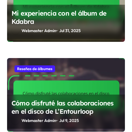
g
a
Reseñas de álbumes
t
i
o
Cómo analicé la obra de Ayax
n
Webmaster Admin
Aug 6, 2025
Reseñas de álbumes