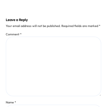
Mi experiencia con el álbum de
Kdabra
Webmaster Admin
Jul 31, 2025
Reseñas de álbumes
Cómo disfruté las colaboraciones
en el disco de L’Entourloop
Webmaster Admin
Jul 9, 2025