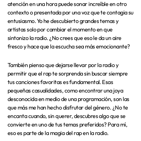
Consejos para disfrutar
más el rap en la radio
Para mí, uno de los mejores consejos para disfrutar
más el rap en la radio es buscar programas que
expliquen el contexto de las canciones. Cuando un
locutor comparte la historia detrás de una letra o
habla sobre el artista, la experiencia se vuelve mucho
más rica. ¿No te ha pasado que, al entender mejor el
mensaje, la conexión con la música es instantánea y
profunda?
Otra cosa que recomiendo es variar las emisoras y
horarios. A veces, una canción que no te llamó la
atención en una hora puede sonar increíble en otro