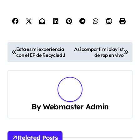
contexto o presentada por una voz que te contagia su
entusiasmo. Yo he descubierto grandes temas y
artistas solo por cambiar el momento en que
sintonizo la radio. ¿No crees que eso le da un aire
fresco y hace que la escucha sea más emocionante?
También pienso que dejarse llevar por la radio y
permitir que el rap te sorprenda sin buscar siempre
tus canciones favoritas es fundamental. Esas
pequeñas casualidades, como encontrar una joya
desconocida en medio de una programación, son las
que más me han hecho disfrutar del género. ¿No te
encanta cuando, sin querer, descubres algo que se
convierte en uno de tus temas preferidos? Para mí,
eso es parte de la magia del rap en la radio.