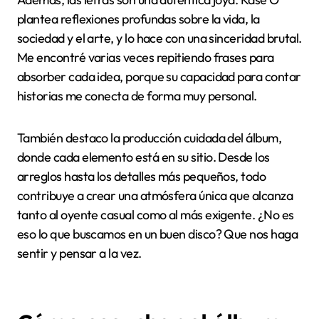
su versatilidad musical. Combina beats clásicos con
sonidos más modernos, lo que hace que cada canción
tenga su propia identidad sin perder coherencia. ¿No
te ha pasado que escuchas un disco y sientes que te
lleva por diferentes paisajes sonoros? Eso es justo lo
que experimenté aquí.
Además, las letras son una auténtica joya. Kase O
plantea reflexiones profundas sobre la vida, la
sociedad y el arte, y lo hace con una sinceridad brutal.
Me encontré varias veces repitiendo frases para
absorber cada idea, porque su capacidad para contar
historias me conecta de forma muy personal.
También destaco la producción cuidada del álbum,
donde cada elemento está en su sitio. Desde los