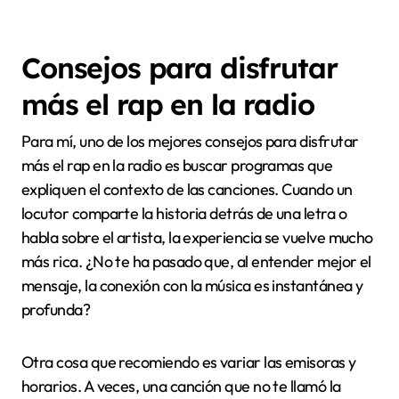
estaba contando historias, sino invitándome a
reflexionar sobre temas profundos, algo que pocas
veces encuentro en otros álbumes. Esa conexión me
mantuvo enganchado y con ganas de volver a
escuchar una y otra vez.
Además, la producción del álbum hizo que la
experiencia fuera aún más inmersiva. Cada beat,
cada detalle sonoro, parecía estar pensado para
crear un ambiente único, casi cinematográfico. ¿Has
sentido alguna vez que una canción te envuelve
completamente, que te transporta a otro lugar? Así
fue para mí con este álbum; me sentí acompañado,
como si Kase O estuviera allí, compartiendo vivencias
a través de su música.