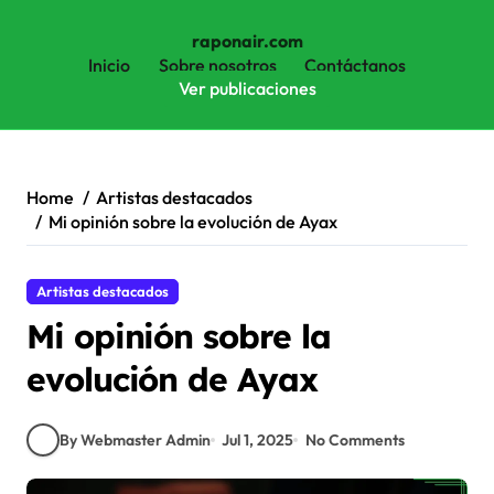
raponair.com
Inicio
Sobre nosotros
Contáctanos
Ver publicaciones
Skip
to
content
Home
Artistas destacados
Mi opinión sobre la evolución de Ayax
Artistas destacados
Mi opinión sobre la
evolución de Ayax
By Webmaster Admin
Jul 1, 2025
No Comments