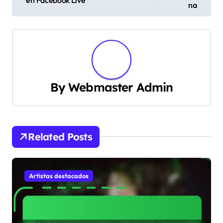
o
en Facebook Live
na
s
t
n
a
By
Webmaster Admin
v
i
Related Posts
g
a
Artistas destacados
t
i