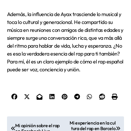
Además, la influencia de Ayax trasciende lo musical y
toca lo cultural y generacional. He compartido su
música en reuniones con amigos de distintas edades y
siempre surge una conversación rica, que va más allá
del ritmo para hablar de vida, lucha y esperanza. ¿No
es esa la verdadera esencia del rap para ti también?
Para mí, él es un claro ejemplo de cómo el rap español
puede ser voz, conciencia y unión.
P
Mi experiencia en la cul
Mi opinión sobre el rap
tura del rap en Barcelo