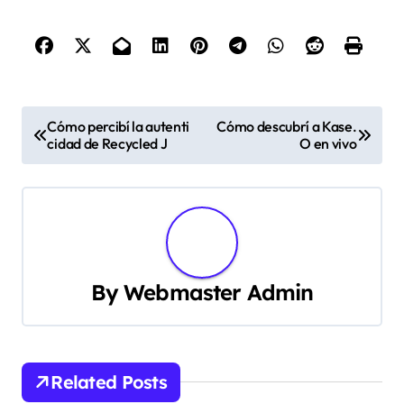
P
Cómo percibí la autenti
Cómo descubrí a Kase.
cidad de Recycled J
O en vivo
o
s
t
n
By
Webmaster Admin
a
v
i
Related Posts