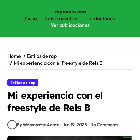
raponair.com
Inicio
Sobre nosotros
Contáctanos
Ver publicaciones
Skip
to
content
Home
Estilos de rap
Mi experiencia con el freestyle de Rels B
Estilos de rap
Mi experiencia con el
freestyle de Rels B
By Webmaster Admin
Jun 19, 2025
No Comments