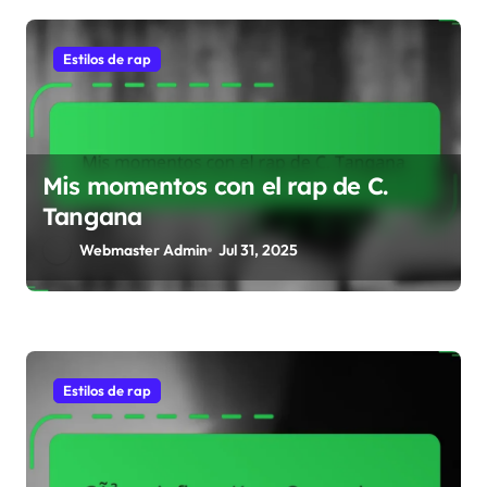
g
a
Estilos de rap
t
i
Mis momentos con el rap de C.
o
Tangana
n
Webmaster Admin
Jul 31, 2025
Estilos de rap