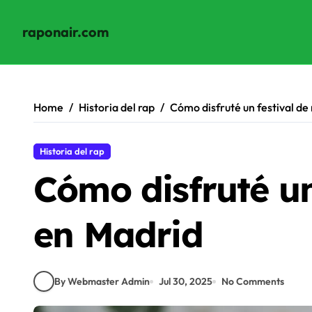
raponair.com
Skip
to
content
Home
Historia del rap
Cómo disfruté un festival de
Historia del rap
Cómo disfruté un
en Madrid
By Webmaster Admin
Jul 30, 2025
No Comments