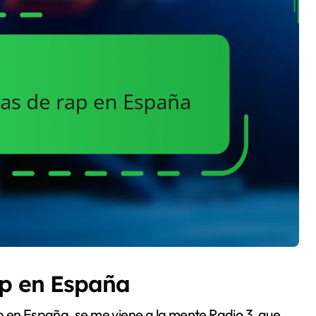
ap en España
p en España, se me viene a la mente Radio 3, que