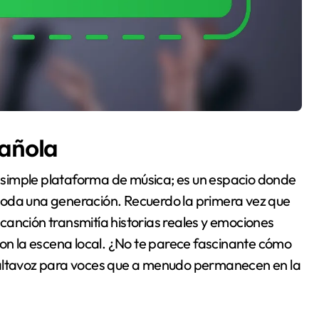
pañola
simple plataforma de música; es un espacio donde
a toda una generación. Recuerdo la primera vez que
canción transmitía historias reales y emociones
n la escena local. ¿No te parece fascinante cómo
 altavoz para voces que a menudo permanecen en la